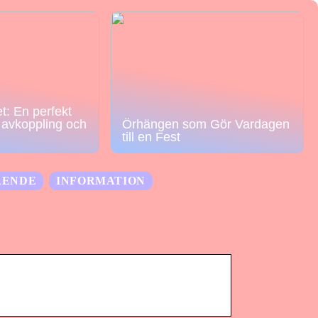
t: En perfekt
r avkoppling och
Örhängen som Gör Vardagen
till en Fest
ÅENDE
INFORMATION