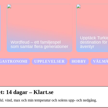
Upptäck Turkie
Wordfeud – ett familjespel
destination fö
som samlar flera generationer
äventyr
GASTRONOMI
UPPLEVELSER
HOBBY
VÄLM
t: 14 dagar – Klart.se
inkl. vind, max och min temperatur och solens upp- och nedgång.