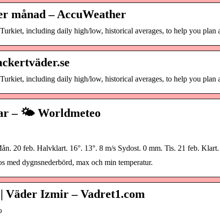
 per månad – AccuWeather
Turkiet, including daily high/low, historical averages, to help you plan
ackertväder.se
Turkiet, including daily high/low, historical averages, to help you plan
ar – 🌤️ Worldmeteo
. 20 feb. Halvklart. 16°. 13°. 8 m/s Sydost. 0 mm. Tis. 21 feb. Klart.
gnos med dygnsnederbörd, max och min temperatur.
 | Väder Izmir – Vadret1.com
o