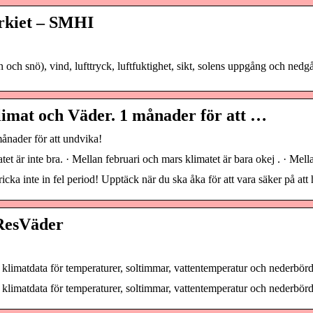
urkiet – SMHI
och snö), vind, lufttryck, luftfuktighet, sikt, solens uppgång och nedg
limat och Väder. 1 månader för att …
ånader för att undvika!
tet är inte bra. · Mellan februari och mars klimatet är bara okej . · Me
cka inte in fel period! Upptäck när du ska åka för att vara säker på att 
tResVäder
klimatdata för temperaturer, soltimmar, vattentemperatur och nederbörd. 
klimatdata för temperaturer, soltimmar, vattentemperatur och nederbörd.