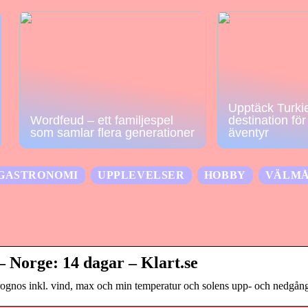
Upptäck Turkie
Wordfeud – ett familjespel
destination fö
som samlar flera generationer
äventyr
GASTRONOMI
UPPLEVELSER
HOBBY
VÄLM
 Norge: 14 dagar – Klart.se
rognos inkl. vind, max och min temperatur och solens upp- och nedgån