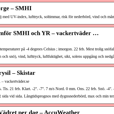
Norge – SMHI
lj med UV-index, lufttryck, soltimmar, risk för nederbörd, vind och mån
 Jämför SMHI och YR – vackertväder …
d temperaturer på -4 degrees Celsius ; imorgon. 22 feb. Mest trolig snö
och snö), vind, lufttryck, luftfuktighet, sikt, solens uppgång och nedg
ysil – Skistar
 – vackertväder.se
Tis. 21 feb. Klart. -2°. -7°. 7 m/s Nord. 0 mm. Ons. 22 feb. Snö. -4°. 
R sida vid sida. Långtidsprognos med dygnsnederbörd, max och min tem
 Vädret per dag – AccuWeather