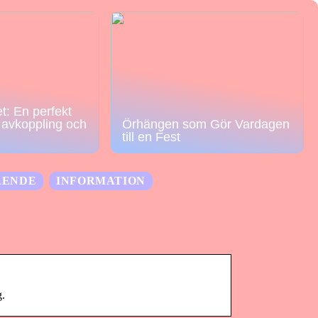
t: En perfekt
r avkoppling och
Örhängen som Gör Vardagen
till en Fest
ÅENDE
INFORMATION
g.