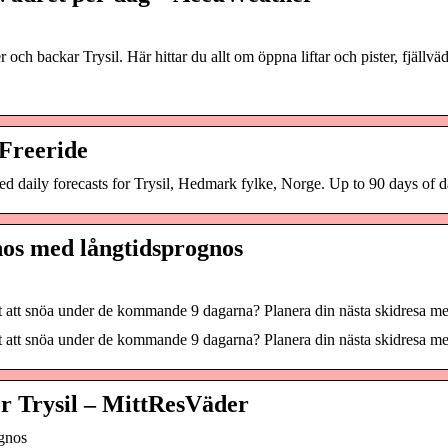
 och backar Trysil. Här hittar du allt om öppna liftar och pister, fjällvä
 Freeride
aily forecasts for Trysil, Hedmark fylke, Norge. Up to 90 days of da
nos med långtidsprognos
t att snöa under de kommande 9 dagarna? Planera din nästa skidresa m
t att snöa under de kommande 9 dagarna? Planera din nästa skidresa me
r Trysil – MittResVäder
ognos