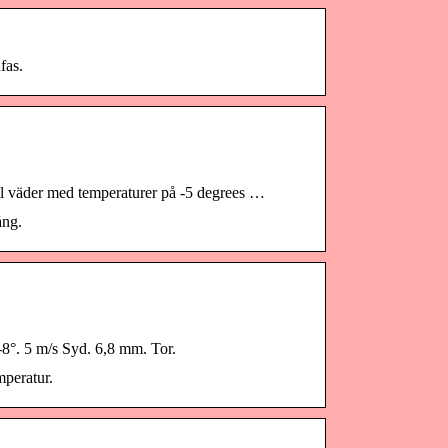
fas.
fall väder med temperaturer på -5 degrees …
ång.
-8°. 5 m/s Syd. 6,8 mm. Tor.
peratur.