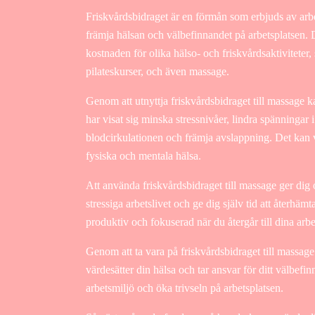
Friskvårdsbidraget är en förmån som erbjuds av arbets
främja hälsan och välbefinnandet på arbetsplatsen. D
kostnaden för olika hälso- och friskvårdsaktivitet
pilateskurser, och även massage.
Genom att utnyttja friskvårdsbidraget till massage 
har visat sig minska stressnivåer, lindra spänningar 
blodcirkulationen och främja avslappning. Det kan va
fysiska och mentala hälsa.
Att använda friskvårdsbidraget till massage ger dig 
stressiga arbetslivet och ge dig själv tid att återhämt
produktiv och fokuserad när du återgår till dina arbe
Genom att ta vara på friskvårdsbidraget till massage
värdesätter din hälsa och tar ansvar för ditt välbefi
arbetsmiljö och öka trivseln på arbetsplatsen.