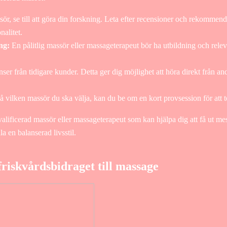
ör, se till att göra din forskning. Leta efter recensioner och rekommenda
nalitet.
ng:
En pålitlig massör eller massageterapeut bör ha utbildning och relev
er från tidigare kunder. Detta ger dig möjlighet att höra direkt från an
vilken massör du ska välja, kan du be om en kort provsession för att te
valificerad massör eller massageterapeut som kan hjälpa dig att få ut me
la en balanserad livsstil.
riskvårdsbidraget till massage