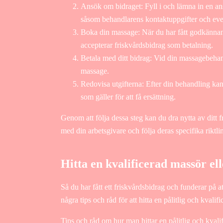
Ansök om bidraget: Fyll i och lämna in en ansö
såsom behandlarens kontaktuppgifter och even
Boka din massage: När du har fått godkännand
accepterar friskvårdsbidrag som betalning.
Betala med ditt bidrag: Vid din massagebehandl
massage.
Redovisa utgifterna: Efter din behandling kan 
som gäller för att få ersättning.
Genom att följa dessa steg kan du dra nytta av ditt 
med din arbetsgivare och följa deras specifika riktlin
Hitta en kvalificerad massör el
Så du har fått ett friskvårdsbidrag och funderar på 
några tips och råd för att hitta en pålitlig och kvali
Tips och råd om hur man hittar en pålitlig och kvali