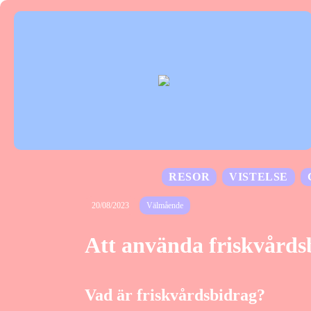
RESOR
VISTELSE
20/08/2023
Välmående
Att använda friskvårdsb
Vad är friskvårdsbidrag?