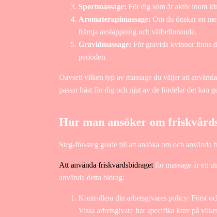
Sportmassage:
För dig som är aktiv inom idr
Aromaterapimassage:
Om du önskar en mer 
främja avslappning och välbefinnande.
Gravidmassage:
För gravida kvinnor finns d
perioden.
Oavsett vilken typ av massage du väljer att använda di
passar bäst för dig och njut av de fördelar det kan g
Hur man ansöker om friskvårds
Steg-för-steg guide till att ansöka om och använda 
Att använda friskvårdsbidraget
för massage är ett ut
använda detta bidrag:
Kontrollera din arbetsgivares policy: Först o
Vissa arbetsgivare har specifika krav på vilk