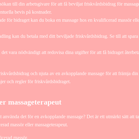
kan till din arbetsgivare för att få beviljat friskvårdsbidrag för massage
tuella bevis på kostnader.
e för bidraget kan du boka en massage hos en kvalificerad massör elle
ing kan du betala med ditt beviljade friskvårdsbidrag. Se till att spara 
det vara nödvändigt att redovisa dina utgifter för att få bidraget återbe
friskvårdsbidrag och njuta av en avkopplande massage för att främja din
jer och regler för friskvårdsbidraget.
ler massageterapeut
att använda det för en avkopplande massage? Det är ett utmärkt sätt att
ficerad massör eller massageterapeut.
ficerad massör.