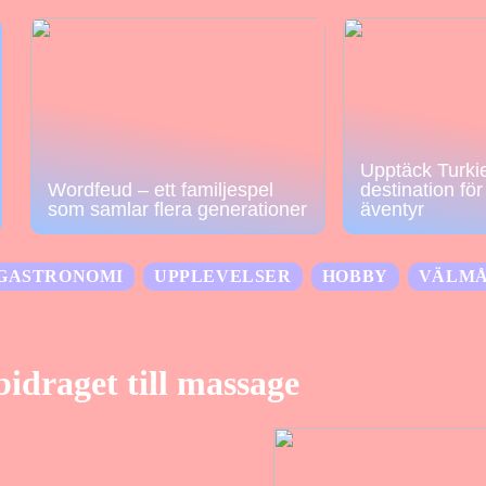
Upptäck Turkie
Wordfeud – ett familjespel
destination fö
som samlar flera generationer
äventyr
GASTRONOMI
UPPLEVELSER
HOBBY
VÄLM
idraget till massage