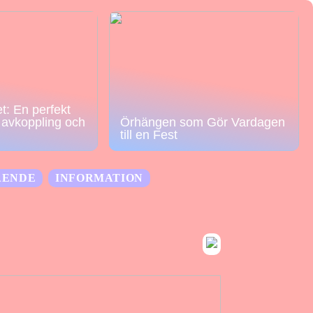
t: En perfekt
r avkoppling och
Örhängen som Gör Vardagen
till en Fest
ÅENDE
INFORMATION