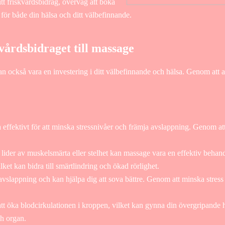
t friskvårdsbidrag, överväg att boka
för både din hälsa och ditt välbefinnande.
vårdsbidraget till massage
n också vara en investering i ditt välbefinnande och hälsa. Genom att a
 effektivt för att minska stressnivåer och främja avslappning. Genom a
ider av muskelsmärta eller stelhet kan massage vara en effektiv behandl
lket kan bidra till smärtlindring och ökad rörlighet.
vslappning och kan hjälpa dig att sova bättre. Genom att minska stres
att öka blodcirkulationen i kroppen, vilket kan gynna din övergripande h
ch organ.