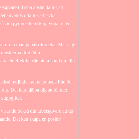
givare till sina anställda för att
et används ofta för att täcka
er, såsom gymmedlemskap, yoga- eller
kan du få många hälsofördelar. Massage
i musklerna, förbättra
ra ett effektivt sätt att ta hand om din
också möjlighet att ta en paus från det
a dig. Det kan hjälpa dig att bli mer
tsuppgifter.
 visar du också din arbetsgivare att du
nnande. Det kan skapa en positiv