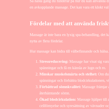
Så nästa gång du funderar på hur du kan använda dit
en avkopplande massage. Det kan vara ett klokt val 
Fördelar med att använda frisk
Massage är inte bara en lyxig spa-behandling, det ka
nytta av flera fördelar.
Hur massage kan bidra till välbefinnande och hälsa.
Stressreducering:
Massage har visat sig vara
spänningar och få en känsla av lugn och ro.
Minskar muskelsmärta och stelhet:
Om du l
spänningar och förbättra blodcirkulationen, vi
Förbättrad sömnkvalitet:
Massage främjar a
återhämtande sömn.
Ökad blodcirkulation:
Massage hjälper till 
cellförnyelse och syresättning av vävnader o