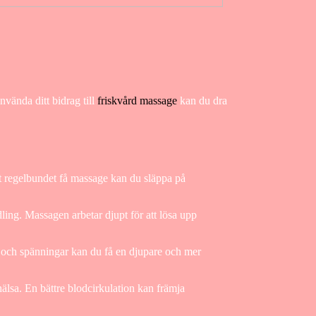
nvända ditt bidrag till
friskvård massage
kan du dra
tt regelbundet få massage kan du släppa på
ing. Massagen arbetar djupt för att lösa upp
s och spänningar kan du få en djupare och mer
älsa. En bättre blodcirkulation kan främja