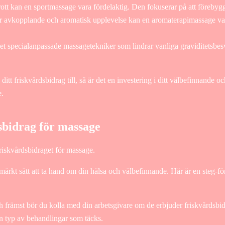
ott kan en sportmassage vara fördelaktig. Den fokuserar på att förebyg
avkopplande och aromatisk upplevelse kan en aromaterapimassage vara 
et specialanpassade massagetekniker som lindrar vanliga graviditetsbes
tt friskvårdsbidrag till, så är det en investering i ditt välbefinnande oc
e.
bidrag för massage
friskvårdsbidraget för massage.
märkt sätt att ta hand om din hälsa och välbefinnande. Här är en steg-fö
ch främst bör du kolla med din arbetsgivare om de erbjuder friskvårdsbi
en typ av behandlingar som täcks.