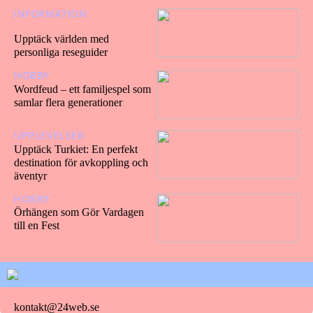
INFORMATION
19/01/202
4
Upptäck världen med
personliga reseguider
HOBBY
30/11/2023
Wordfeud – ett familjespel som
samlar flera generationer
UPPLEVELSER
21/11/2023
Upptäck Turkiet: En perfekt
destination för avkoppling och
äventyr
HOBBY
05/09/2023
Örhängen som Gör Vardagen
till en Fest
kontakt@24web.se