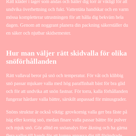
Rätt kläder i lager som andas och håller dig torr är viktigt för att
undvika överhettning och fukt. Vattentäta handskar och en varm
mössa kompletterar utrustningen för att hålla dig bekväm hela
dagen. Genom att noggrant planera din packning säkerställer du
en säker och njutbar skidsemester.
Hur man väljer rätt skidvalla för olika
snöförhållanden
Rätt vallaval beror på snö och temperatur. För våt och klibbig
snö passar mjukare valla med hög paraffinhalt bäst för bra glid
och för att undvika att snön fastnar. För torra, kalla förhållanden
fungerar hårdare valla bättre, särskilt anpassad för minusgrader.
Snöns struktur är också viktig: grovkornig valla ger bra fäste på
isig eller kornig snö, medan finare valla passar bättre för pulver
och mjuk snö. Gör alltid en snöanalys före åkning och ha gärna
flera vallor till hands för att kunna anpassa dig till förändrade