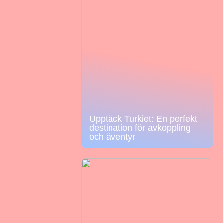
Upptäck Turkiet: En perfekt
destination för avkoppling
och äventyr