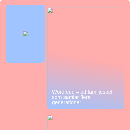
Wordfeud – ett familjespel
som samlar flera
generationer