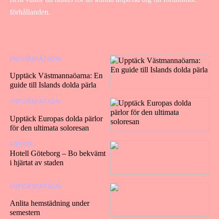
förhållanden.
INFORMATION
16/12/202
4
Upptäck Västmannaöarna: En
guide till Islands dolda pärla
INFORMATION
22/10/202
4
Upptäck Europas dolda pärlor
för den ultimata soloresan
RESOR
09/10/2024
Hotell Göteborg – Bo bekvämt
i hjärtat av staden
INFORMATION
05/03/202
4
Anlita hemstädning under
semestern