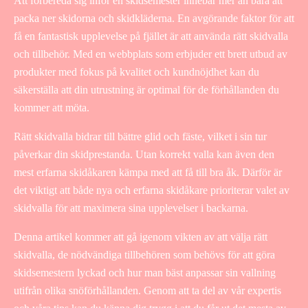
Att förbereda sig inför en skidsemester innebär mer än bara att
packa ner skidorna och skidkläderna. En avgörande faktor för att
få en fantastisk upplevelse på fjället är att använda rätt skidvalla
och tillbehör. Med en webbplats som erbjuder ett brett utbud av
produkter med fokus på kvalitet och kundnöjdhet kan du
säkerställa att din utrustning är optimal för de förhållanden du
kommer att möta.
Rätt skidvalla bidrar till bättre glid och fäste, vilket i sin tur
påverkar din skidprestanda. Utan korrekt valla kan även den
mest erfarna skidåkaren kämpa med att få till bra åk. Därför är
det viktigt att både nya och erfarna skidåkare prioriterar valet av
skidvalla för att maximera sina upplevelser i backarna.
Denna artikel kommer att gå igenom vikten av att välja rätt
skidvalla, de nödvändiga tillbehören som behövs för att göra
skidsemestern lyckad och hur man bäst anpassar sin vallning
utifrån olika snöförhållanden. Genom att ta del av vår expertis