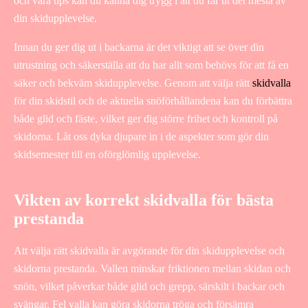
och våra tips kan du känna dig trygg i att du får ut det mesta av
din skidupplevelse.
Innan du ger dig ut i backarna är det viktigt att se över din
utrustning och säkerställa att du har allt som behövs för att få en
säker och bekväm skidupplevelse. Genom att välja rätt
skidvalla
för din skidstil och de aktuella snöförhållandena kan du förbättra
både glid och fäste, vilket ger dig större frihet och kontroll på
skidorna. Låt oss dyka djupare in i de aspekter som gör din
skidsemester till en oförglömlig upplevelse.
Vikten av korrekt skidvalla för bästa
prestanda
Att välja rätt skidvalla är avgörande för din skidupplevelse och
skidorna prestanda. Vallen minskar friktionen mellan skidan och
snön, vilket påverkar både glid och grepp, särskilt i backar och
svängar. Fel valla kan göra skidorna tröga och försämra