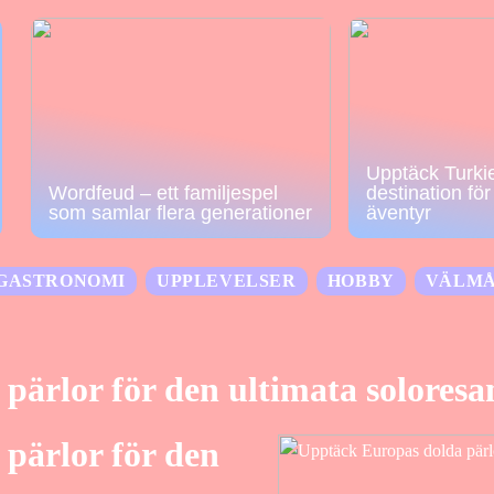
Upptäck Turkie
Wordfeud – ett familjespel
destination fö
som samlar flera generationer
äventyr
GASTRONOMI
UPPLEVELSER
HOBBY
VÄLM
pärlor för den ultimata soloresa
pärlor för den