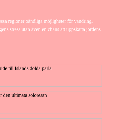
essa regioner oändliga möjligheter för vandring,
agens stress utan även en chans att uppskatta jordens