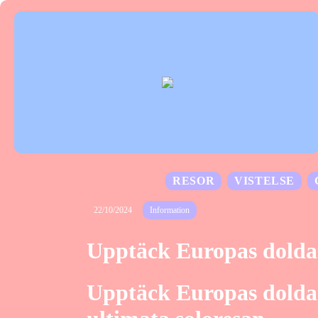
RESOR
VISTELSE
22/10/2024
Information
Upptäck Europas dolda 
Upptäck Europas dolda 