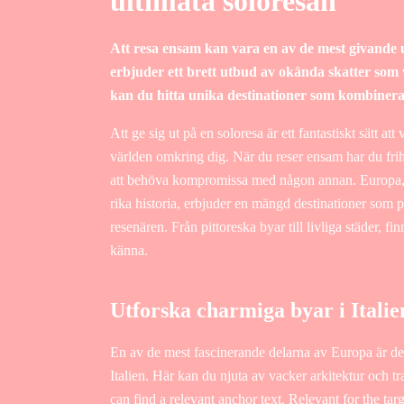
ultimata soloresan
Att resa ensam kan vara en av de mest givande u
erbjuder ett brett utbud av okända skatter som 
kan du hitta unika destinationer som kombinerar
Att ge sig ut på en soloresa är ett fantastiskt sätt at
världen omkring dig. När du reser ensam har du fri
att behöva kompromissa med någon annan. Europa,
rika historia, erbjuder en mängd destinationer som 
resenären. Från pittoreska byar till livliga städer, finn
känna.
Utforska charmiga byar i Italie
En av de mest fascinerande delarna av Europa är de
Italien. Här kan du njuta av vacker arkitektur och t
can find a relevant anchor text. Relevant for the t