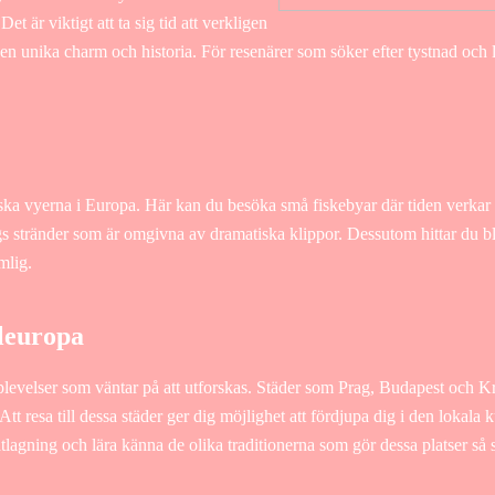
t är viktigt att ta sig tid att verkligen
en unika charm och historia. För resenärer som söker efter tystnad och 
ska vyerna i Europa. Här kan du besöka små fiskebyar där tiden verkar st
s stränder som är omgivna av dramatiska klippor. Dessutom hittar du bla
mlig.
aleuropa
plevelser som väntar på att utforskas. Städer som Prag, Budapest och 
t resa till dessa städer ger dig möjlighet att fördjupa dig i den lokala 
tlagning och lära känna de olika traditionerna som gör dessa platser så s