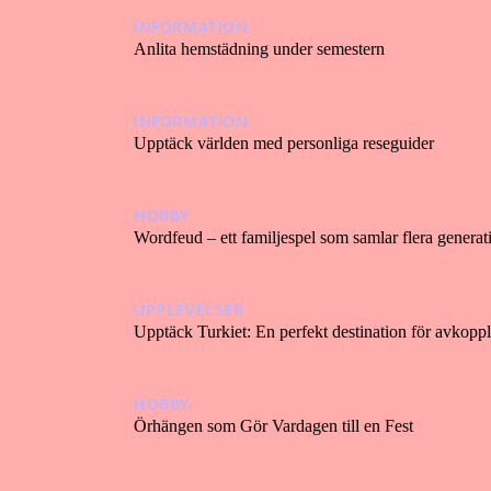
INFORMATION
05/03/2024
Anlita hemstädning under semestern
INFORMATION
19/01/2024
Upptäck världen med personliga reseguider
HOBBY
30/11/2023
Wordfeud – ett familjespel som samlar flera generat
UPPLEVELSER
21/11/2023
Upptäck Turkiet: En perfekt destination för avkopp
HOBBY
05/09/2023
Örhängen som Gör Vardagen till en Fest