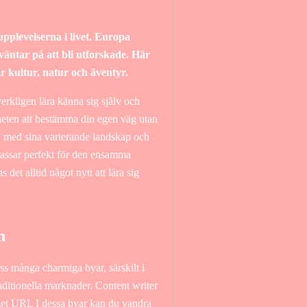
pplevelserna i livet. Europa
väntar på att bli utforskade. Här
 kultur, natur och äventyr.
t verkligen lära känna sig själv och
heten att bestämma din egen väg utan
 med sina varierande landskap och
passar perfekt för den ensamma
s det alltid något nytt att lära sig
n
ss många charmiga byar, särskilt i
raditionella marknader. Content writer
arget URL I dessa byar kan du vandra