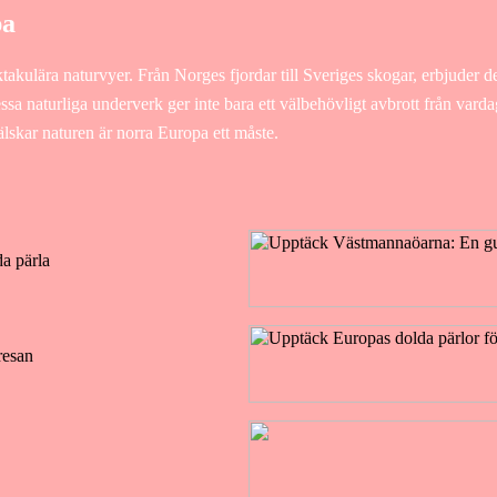
pa
takulära naturvyer. Från Norges fjordar till Sveriges skogar, erbjuder d
essa naturliga underverk ger inte bara ett välbehövligt avbrott från vard
älskar naturen är norra Europa ett måste.
a pärla
resan