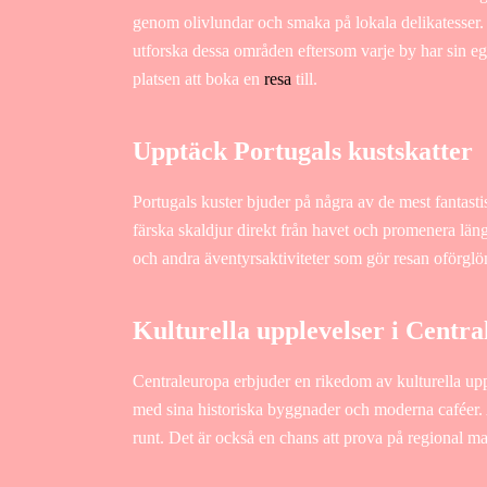
genom olivlundar och smaka på lokala delikatesser. De
utforska dessa områden eftersom varje by har sin eg
platsen att boka en
resa
till.
Upptäck Portugals kustskatter
Portugals kuster bjuder på några av de mest fantasti
färska skaldjur direkt från havet och promenera läng
och andra äventyrsaktiviteter som gör resan oförglö
Kulturella upplevelser i Centr
Centraleuropa erbjuder en rikedom av kulturella up
med sina historiska byggnader och moderna caféer. At
runt. Det är också en chans att prova på regional ma