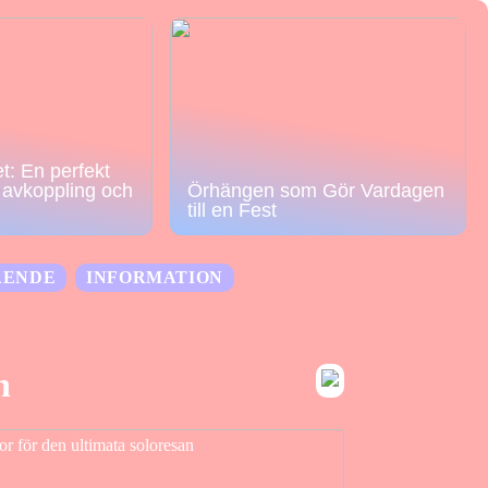
t: En perfekt
r avkoppling och
Örhängen som Gör Vardagen
till en Fest
ÅENDE
INFORMATION
n