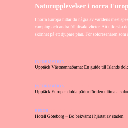
Naturupplevelser i norra Euro
I norra Europa hittar du några av världens mest spek
camping och andra friluftsaktiviteter. Att utforska d
skönhet på ett djupare plan. För soloresenären som 
INFORMATION
16/12/2024
Upptäck Västmannaöarna: En guide till Islands dold
INFORMATION
22/10/2024
Upptäck Europas dolda pärlor för den ultimata solo
RESOR
09/10/2024
Hotell Göteborg – Bo bekvämt i hjärtat av staden