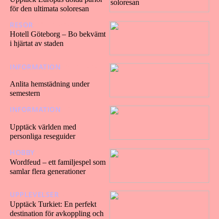
för den ultimata soloresan
RESOR
09/10/2024
Hotell Göteborg – Bo bekvämt
i hjärtat av staden
INFORMATION
05/03/202
4
Anlita hemstädning under
semestern
INFORMATION
19/01/202
4
Upptäck världen med
personliga reseguider
HOBBY
30/11/2023
Wordfeud – ett familjespel som
samlar flera generationer
UPPLEVELSER
21/11/2023
Upptäck Turkiet: En perfekt
destination för avkoppling och