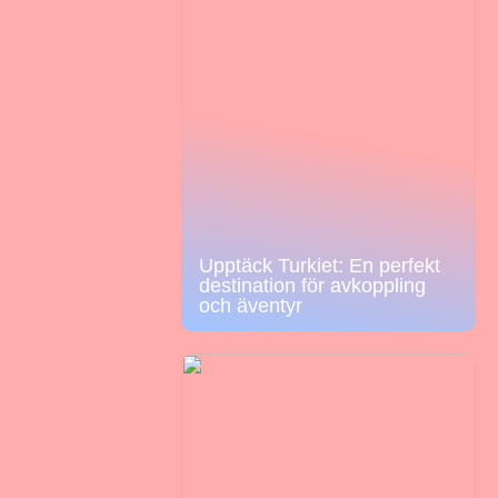
Upptäck Turkiet: En perfekt
destination för avkoppling
och äventyr