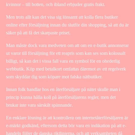
kvinnor – till botten, och ibland erbjuder gratis frakt.
Men trots allt kan det visa sig lönsamt att kolla flera butiker
online efter försäljning innan du slutför din shopping, så att du är
säker på att få det skarpaste priset.
Man måste dock vara medveten om att om en e-butik annonserar
ut varor till försäljning för ett reapris som kan ses som kolossalt
billigt, så kan det i vissa fall vara en symbol för en ohederlig
webbutik. Köp med betalkort omfattas däremot av ett regelverk
som skyddar dig som köpare mot falska nätbutiker.
Innan folk handlar hos en återförsäljare på nätet skulle man i
princip kunna hålla koll på återförsäljarens regler, men det
brukar inte vara särskilt spännande.
En enklare lösning är att kontrollera om internetåterförsäljaren är
e-märkt godkänd, eftersom detta bör vara en indikation på att e-
handeln följer de danska riktlinjerna, och att verksamheten då