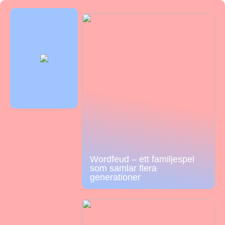
Wordfeud – ett familjespel
som samlar flera
generationer