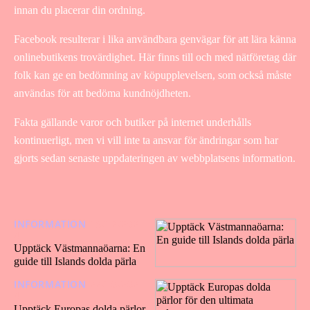
innan du placerar din ordning.
Facebook resulterar i lika användbara genvägar för att lära känna
onlinebutikens trovärdighet. Här finns till och med nätföretag där
folk kan ge en bedömning av köpupplevelsen, som också måste
användas för att bedöma kundnöjdheten.
Fakta gällande varor och butiker på internet underhålls
kontinuerligt, men vi vill inte ta ansvar för ändringar som har
gjorts sedan senaste uppdateringen av webbplatsens information.
INFORMATION
16/12/202
4
Upptäck Västmannaöarna: En
guide till Islands dolda pärla
INFORMATION
22/10/202
4
Upptäck Europas dolda pärlor