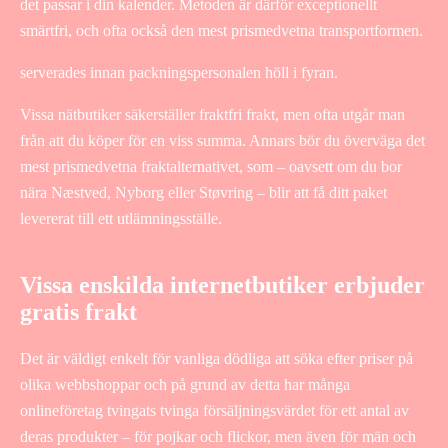
det passar i din kalender. Metoden är därför exceptionellt
smärtfri, och ofta också den mest prismedvetna transportformen.
serverades innan packningspersonalen höll i fyran.
Vissa nätbutiker säkerställer fraktfri frakt, men ofta utgår man
från att du köper för en viss summa. Annars bör du överväga det
mest prismedvetna fraktalternativet, som – oavsett om du bor
nära Næstved, Nyborg eller Støvring – blir att få ditt paket
levererat till ett utlämningsställe.
Vissa enskilda internetbutiker erbjuder
gratis frakt
Det är väldigt enkelt för vanliga dödliga att söka efter priser på
olika webbshoppar och på grund av detta har många
onlineföretag tvingats tvinga försäljningsvärdet för ett antal av
deras produkter – för pojkar och flickor, men även för män och