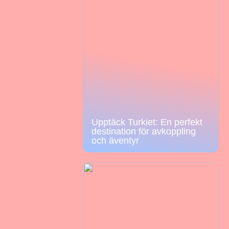
Upptäck Turkiet: En perfekt
destination för avkoppling
och äventyr