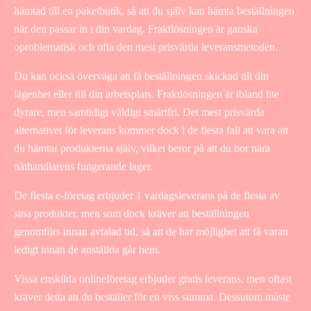
hämtad till en paketbutik, så att du själv kan hämta beställningen
när den passar in i din vardag. Fraktlösningen är ganska
oproblematisk och ofta den mest prisvärda leveransmetoden.
Du kan också överväga att få beställningen skickad till din
lägenhet eller till din arbetsplats. Fraktlösningen är ibland lite
dyrare, men samtidigt väldigt smärtfri. Det mest prisvärda
alternativet för leverans kommer dock i de flesta fall att vara att
du hämtar produkterna själv, vilket beror på att du bor nära
näthandlarens fungerande lager.
De flesta e-företag erbjuder 1 vardagsleverans på de flesta av
sina produkter, men som dock kräver att beställningen
genomförs innan avtalad tid, så att de har möjlighet att få varan
ledigt innan de anställda går hem.
Vissa enskilda onlineföretag erbjuder gratis leverans, men oftast
kräver detta att du beställer för en viss summa. Dessutom måste