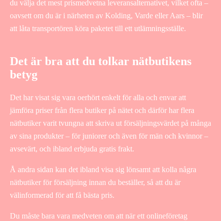
du välja det mest prismedvetna leveransalternativet, vilket ofta –
oavsett om du är i närheten av Kolding, Varde eller Aars – blir
att låta transportören köra paketet till ett utlämningsställe.
Det är bra att du tolkar nätbutikens
betyg
Det har visat sig vara oerhört enkelt för alla och envar att
jämföra priser från flera butiker på nätet och därför har flera
nätbutiker varit tvungna att skriva ut försäljningsvärdet på många
av sina produkter – för juniorer och även för män och kvinnor –
avsevärt, och ibland erbjuda gratis frakt.
Å andra sidan kan det ibland visa sig lönsamt att kolla några
nätbutiker för försäljning innan du beställer, så att du är
välinformerad för att få bästa pris.
Du måste bara vara medveten om att när ett onlineföretag