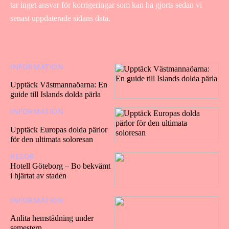
tar inget ansvar för korrigeringar som kan ha gjorts sedan vi
senast uppdaterade sidans data.
INFORMATION
16/12/202
4
Upptäck Västmannaöarna: En
guide till Islands dolda pärla
INFORMATION
22/10/202
4
Upptäck Europas dolda pärlor
för den ultimata soloresan
RESOR
09/10/2024
Hotell Göteborg – Bo bekvämt
i hjärtat av staden
INFORMATION
05/03/202
4
Anlita hemstädning under
semestern