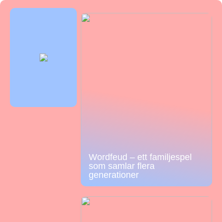
Wordfeud – ett familjespel
som samlar flera
generationer