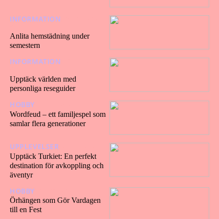
INFORMATION
05/03/202
4
Anlita hemstädning under
semestern
INFORMATION
19/01/202
4
Upptäck världen med
personliga reseguider
HOBBY
30/11/2023
Wordfeud – ett familjespel som
samlar flera generationer
UPPLEVELSER
21/11/2023
Upptäck Turkiet: En perfekt
destination för avkoppling och
äventyr
HOBBY
05/09/2023
Örhängen som Gör Vardagen
till en Fest