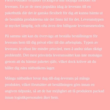
Flera e-butiker erbjuder lyckligtvis alla möjliga metoder för
leverans. En av de mest populära idag är leverans till en
paketbutik där det är ganska flexibelt för dig att kunna hämta ut
de beställda produkterna när det finns tid för det. Leveranstypen
är mycket lämplig, och ofta även den billigaste leveransmetoden.
På samma sätt kan du överväga att beställa beställningen för
leverans hem till dig privat eller till din arbetsplats. Typen av
leverans är oftast lite mindre prisvärd, men å andra sidan riktigt
problemfri. Det mest prisvärda leveranssättet kan inte motsägas
genom att du hämtar paketet själv, vilket dock kräver att du
håller dig nära nätbutikens lager.
Många nätbutiker lovar dag-till-dag-leverans på många
produkter, vilket förutsätter att beställningen görs innan en
angiven tidpunkt, så att de har möjlighet att få produkten packad
innan logistikpersonalen åker hem.