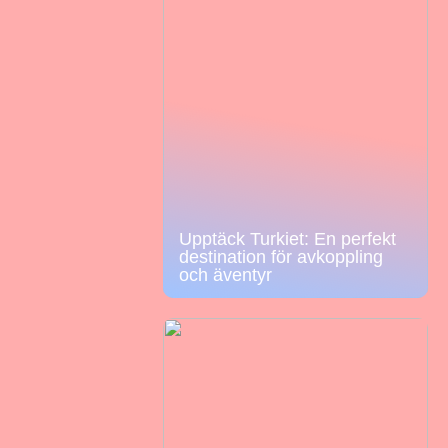
Upptäck Turkiet: En perfekt
destination för avkoppling
och äventyr