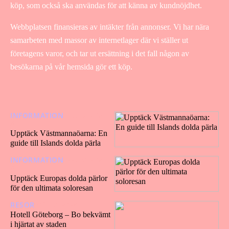
köp, som också ska användas för att känna av kundnöjdhet.
Webbplatsen finansieras av intäkter från annonser. Vi har nära
samarbeten med massor av internetlager där vi ställer ut
företagens varor, och tar ut ersättning i det fall någon av
besökarna på vår hemsida gör ett köp.
INFORMATION
16/12/202
4
Upptäck Västmannaöarna: En
guide till Islands dolda pärla
INFORMATION
22/10/202
4
Upptäck Europas dolda pärlor
för den ultimata soloresan
RESOR
09/10/2024
Hotell Göteborg – Bo bekvämt
i hjärtat av staden