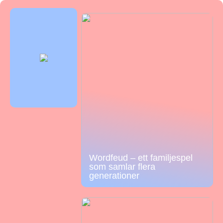
Wordfeud – ett familjespel
som samlar flera
generationer