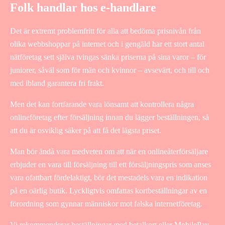
Folk handlar hos e-handlare
Det är extremt problemfritt för alla att bedöma prisnivån från
olika webbshoppar på internet och i gengäld har ett stort antal
nätföretag sett själva tvingas sänka priserna på sina varor – för
juniorer, såväl som för män och kvinnor – avsevärt, och till och
med ibland garantera fri frakt.
Men det kan fortfarande vara lönsamt att kontrollera några
onlineföretag efter försäljning innan du lägger beställningen, så
att du är osviklig säker på att få det lägsta priset.
Man bör ändå vara medveten om att när en onlineåterförsäljare
erbjuder en vara till försäljning till ett försäljningspris som anses
vara ofattbart fördelaktigt, bör det mestadels vara en indikation
på en oärlig butik. Lyckligtvis omfattas kortbeställningar av en
förordning som gynnar människor mot falska internetföretag.
Vi rekommenderar beställningar med betalkort eller MobilePay.